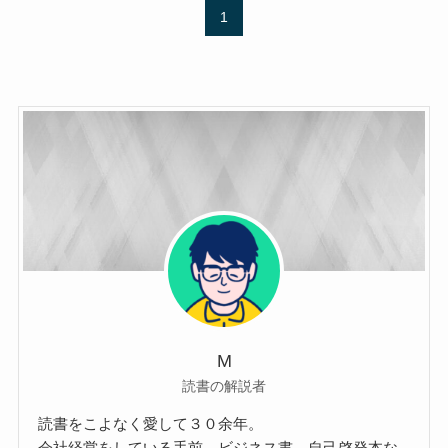
1
M
読書の解説者
読書をこよなく愛して３０余年。
会社経営をしている手前、ビジネス書、自己啓発本な