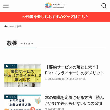
>>読書を楽しむおすすめグッズはこちら
ホーム
教養
教養
– tag –
【要約サービスの落とし穴？】
コラム
Flier（フライヤー）のデメリット
2025年3月31日
2025年12月1日
本の知識を定着させる方法｜読ん
コラム
だだけで終わらせない5つの習慣
2025年2月3日