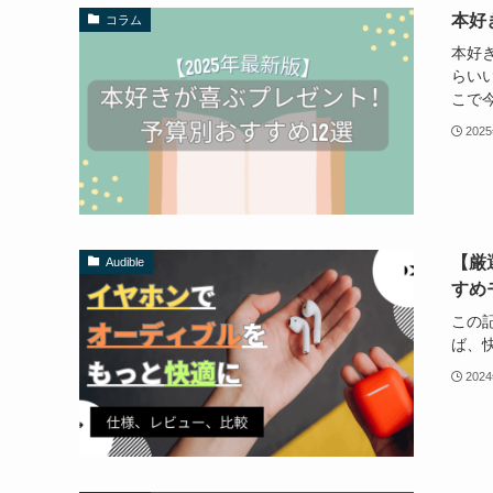
本好
コラム
本好
らい
こで
202
【厳
Audible
すめ
この
ば、
202