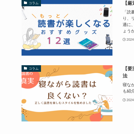
【厳
コラム
「読
り、
適に
ょうか
202
【要
コラム
法
寝な
も紹
202