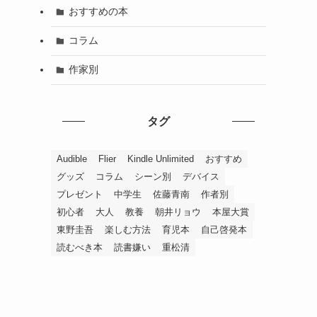
おすすめの本
コラム
作家別
タグ
Audible
Flier
Kindle Unlimited
おすすめ
グッズ
コラム
シーン別
デバイス
プレゼント
中学生
佐藤青南
作者別
初心者
大人
教養
朝井リョウ
本屋大賞
東野圭吾
楽しむ方法
育児本
自己啓発本
読むべき本
読書嫌い
重松清