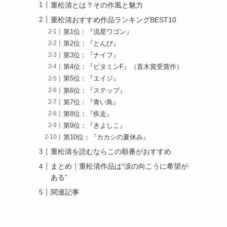
重松清とは？その作風と魅力
重松清おすすめ作品ランキングBEST10
第1位：『流星ワゴン』
第2位：『とんび』
第3位：『ナイフ』
第4位：『ビタミンF』（直木賞受賞作）
第5位：『エイジ』
第6位：『ステップ』
第7位：『青い鳥』
第8位：『疾走』
第9位：『きよしこ』
第10位：『カカシの夏休み』
重松清を読むならこの順番がおすすめ
まとめ｜重松清作品は“涙の向こうに希望が
ある”
関連記事