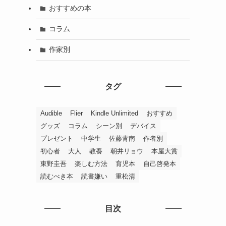
おすすめの本
コラム
作家別
タグ
Audible
Flier
Kindle Unlimited
おすすめ
グッズ
コラム
シーン別
デバイス
プレゼント
中学生
佐藤青南
作者別
初心者
大人
教養
朝井リョウ
本屋大賞
東野圭吾
楽しむ方法
育児本
自己啓発本
読むべき本
読書嫌い
重松清
目次