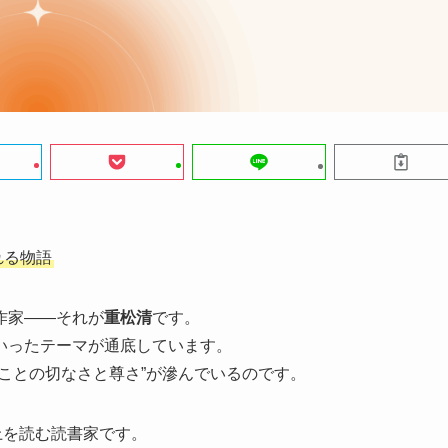
れる物語
作家――それが
重松清
です。
いったテーマが通底しています。
ことの切なさと尊さ”が滲んでいるのです。
上を読む読書家です。