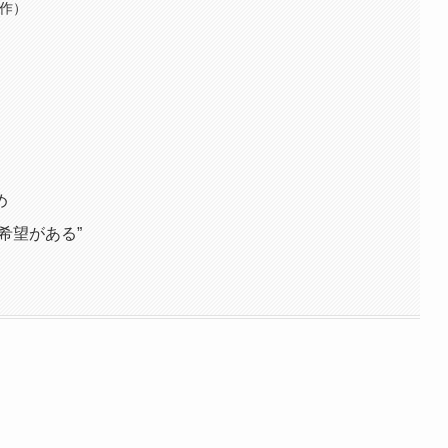
賞作）
め
希望がある”