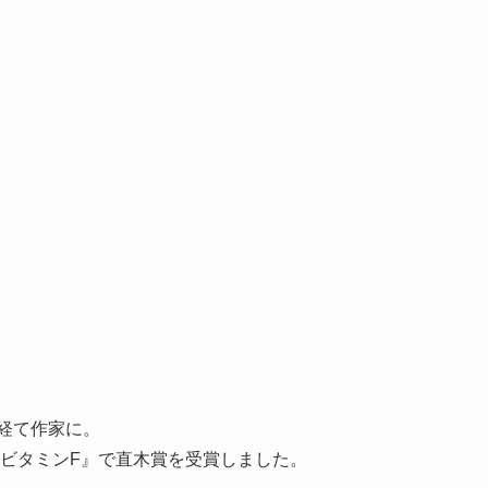
を経て作家に。
年『ビタミンF』で直木賞を受賞しました。